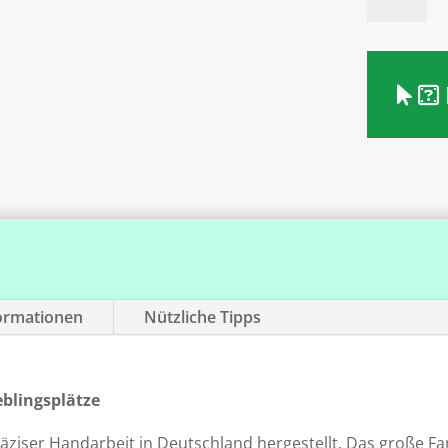
Teppich
Interart
340
Menge
formationen
Nützliche Tipps
eblingsplätze
äziser Handarbeit in Deutschland hergestellt. Das große F