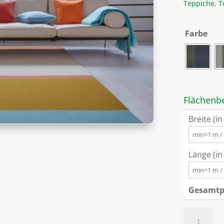
Teppiche
,
T
Farbe
Flächenb
Breite (in
Länge (in
Gesamtpr
Tretford