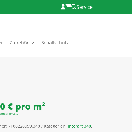
Service
er
Zubehör
Schallschutz
00
€
pro m²
Versandkosten
mer:
7100220999.340
Kategorien:
Interart 340
,