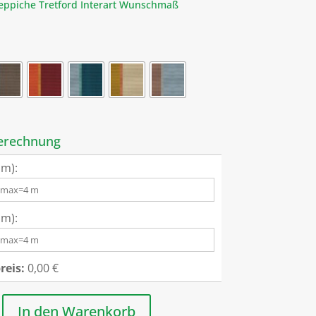
eppiche Tretford Interart Wunschmaß
erechnung
 m):
 m):
eis:
0,00 €
In den Warenkorb