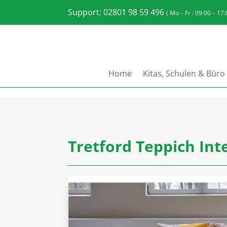
Support: 02801 98 59 496
( Mo – Fr : 09:00 – 17
Home
Kitas, Schulen & Büro
Tretford Teppich Int