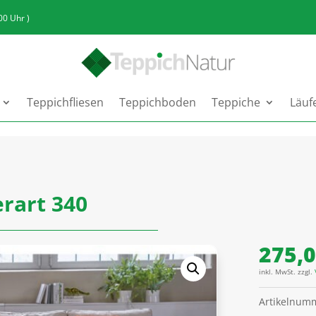
:00 Uhr )
Teppichfliesen
Teppichboden
Teppiche
Läuf
erart 340
275,
inkl. MwSt.
zzgl.
Artikelnum