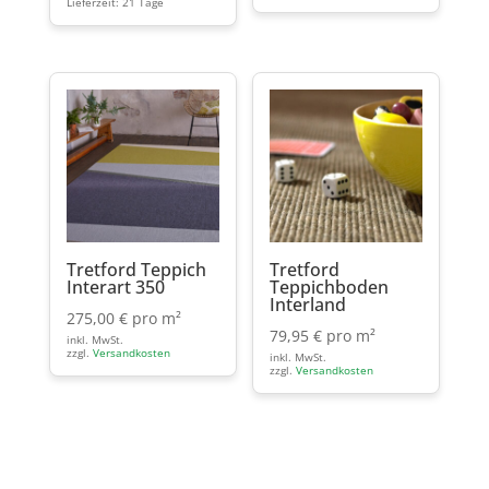
Lieferzeit:
21 Tage
Tretford Teppich
Tretford
Interart 350
Teppichboden
Interland
275,00
€
pro m²
79,95
€
pro m²
inkl. MwSt.
zzgl.
Versandkosten
inkl. MwSt.
zzgl.
Versandkosten