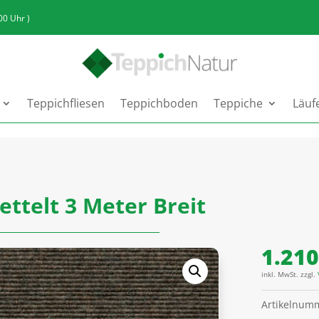
:00 Uhr )
Teppichfliesen
Teppichboden
Teppiche
Läuf
ettelt 3 Meter Breit
1.21
inkl. MwSt.
zzgl.
Artikelnum