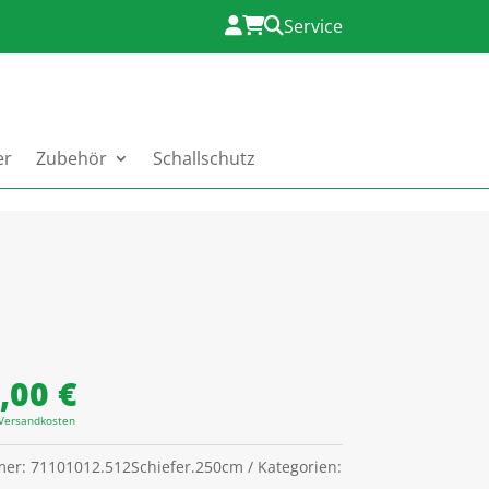
Service
er
Zubehör
Schallschutz
0,00
€
Versandkosten
mer:
71101012.512Schiefer.250cm
Kategorien: