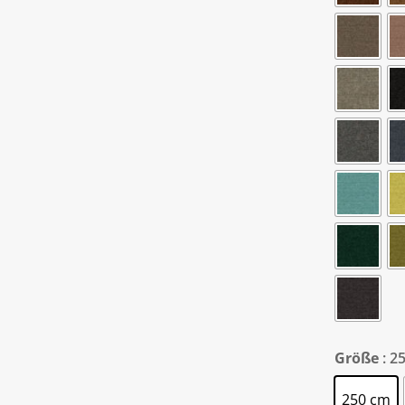
Größe
: 2
250 cm