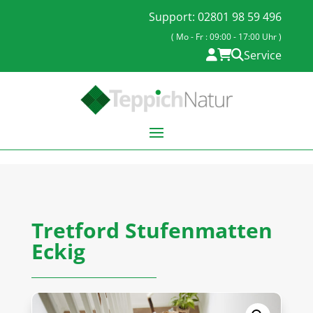
Support: 02801 98 59 496
( Mo - Fr : 09:00 - 17:00 Uhr )
Service
Tretford Stufenmatten
Eckig