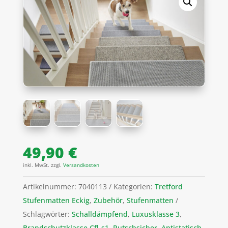
49,90
€
inkl. MwSt.
zzgl.
Versandkosten
Artikelnummer:
7040113
Kategorien:
Tretford
Stufenmatten Eckig
,
Zubehör
,
Stufenmatten
Schlagwörter:
Schalldämpfend
,
Luxusklasse 3
,
Brandschutzklasse Cfl-s1
,
Rutschsicher
,
Antistatisch