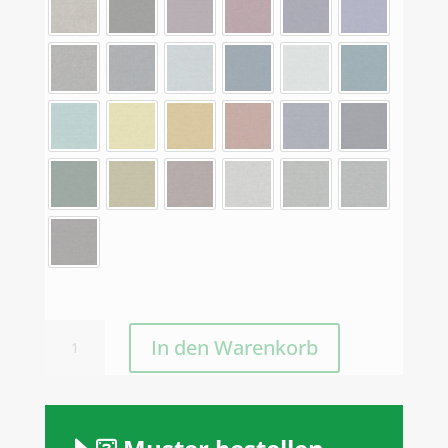
Tretford
In den Warenkorb
Sockelleisten
10
Meter
x