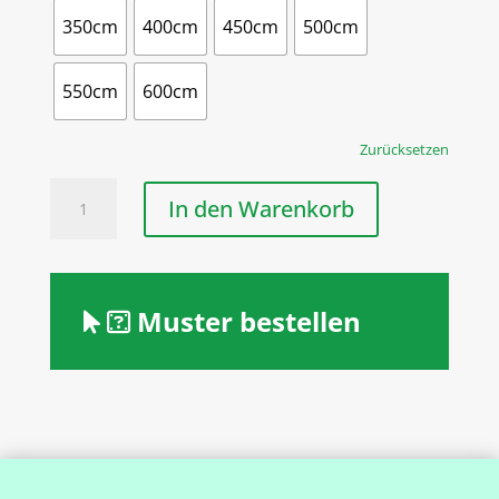
350cm
400cm
450cm
500cm
550cm
600cm
Zurücksetzen
Tretford
In den Warenkorb
Läufer
Interlife
Gekettelt
1
Muster bestellen
Meter
Breit
vorgegebene
Größen
Menge