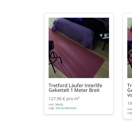
Tretford Läufer Interlife
Tr
Gekettelt 1 Meter Breit
Ge
v
127,90
€
pro m²
1
inkl. MwSt.
zzgl.
Versandkosten
ink
zzg