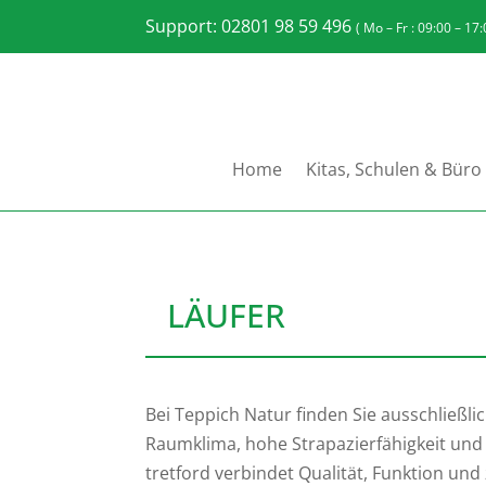
Support: 02801 98 59 496
( Mo – Fr : 09:00 – 17
Home
Kitas, Schulen & Büro
LÄUFER
Bei Teppich Natur finden Sie ausschließli
Raumklima, hohe Strapazierfähigkeit un
tretford verbindet Qualität, Funktion und 