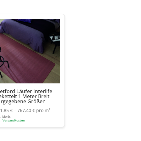
etford Läufer Interlife
kettelt 1 Meter Breit
orgegebene Größen
91,85
€
–
767,40
€
pro m²
l. MwSt.
l.
Versandkosten